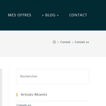
MES OFFRES
> BLOG <
CONTACT
>
Conseil
>
Conseil #2
Articles Récents
Conseil #3